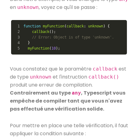
en
, voyez ce qu'il se passe :
unknown
1

function
myFunction
(
callback
:
unknown
)
{
2

callback
();
3

// Error: Object is of type 'unknown'.
4

}
myFunction
(
10
);
Vous constatez que le paramètre
est
callback
de type
et l'instruction
unknown
callback()
produit une erreur de compilation.
Contrairement au type
, Typescript vous
any
empêche de compiler tant que vous n'avez
pas effectué une vérification solide.
Pour mettre en place une telle vérification, il faut
appliquer la condition suivante :