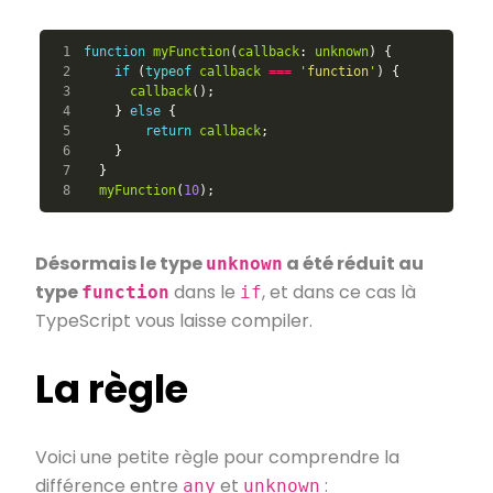
1

function
myFunction
(
callback
:
unknown
)
{
2

if
(
typeof
callback
===
'
function
'
)
{
3

callback
();
4

}
else
{
5

return
callback
;
6

}
7

}
myFunction
(
10
);
Désormais le type
a été réduit au
unknown
type
dans le
, et dans ce cas là
function
if
TypeScript vous laisse compiler.
La règle
Voici une petite règle pour comprendre la
différence entre
et
:
any
unknown