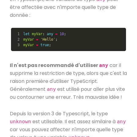
être affectée avec n'importe quelle type de
donnée :
1

let
myVar
:
any
=
10
;
2

myVar
=
'
Hello
'
;
myVar
=
true
;
Il n'est pas recommandé d'utiliser
car il
any
supprime la restriction de type, alors que c'est la
raison première d'utiliser TypeScript.
Généralement
est utilisé pour aller plus vite
any
ou contourner une erreur. Très mauvaise idée !
Depuis la version 3 de Typescript, le type
est utilisable. Il est assez similaire à
unknown
any
car vous pouvez affecter n'importe quelle type