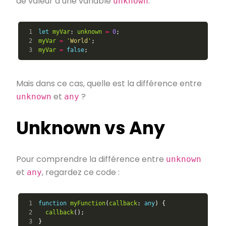
de valeur à une variable
.
unknown
1

let
myVar
:
unknown
=
0
;
2

myVar
=
'
World
'
;
myVar
=
false
;
Mais dans ce cas, quelle est la différence entre
et
?
unknown
any
Unknown vs Any
Pour comprendre la différence entre
unknown
et
, regardez ce code :
any
1

function
myFunction
(
callback
:
any
)
{
2

callback
();
3

}