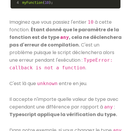
myFunction
(
10
);
Imaginez que vous passiez l'entier
à cette
10
fonction.
Étant donné que le paramètre de la
fonction est de type
, cela ne déclenchera
any
pas d'erreur de compilation.
C'est un
problème puisque le script déclenchera alors
une erreur pendant l'exécution :
TypeError:
.
callback is not a function
C'est là que
entre en jeu.
unknown
Il accepte n'importe quelle valeur de type avec
cependant une différence par rapport à
:
any
Typescript applique la vérification du type.
Dans notre exemple, si vous changez le type
any