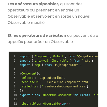
Les opérateurs pipeables
, qui sont des
opérateurs qui prennent en entrée un
Observable et renvoient en sortie un nouvel
Observable modifié.
Et les opérateurs de création
qui peuvent être
appelés pour créer un Observable.
1

import
{
Component
,
OnInit
}
from
'
@angular/core
'
;
2

import
{
interval
,
Observable
}
from
'
rxjs
'
;
3

import
{
map
}
from
'
rxjs/operators
'
;
4

5

@
Component
({
6

selector
:
'
app-subscribe
'
,
7

templateUrl
:
'
./subscribe.component.html
'
,
8

styleUrls
:
[
'
./subscribe.component.css
'
]
9

})
10

export
class
SubscribeComponent
implements
OnInit
{
11

12

observable$
:
Observable
<
any
>
;