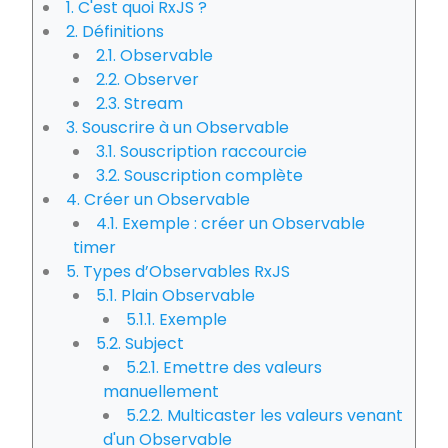
1. C'est quoi RxJS ?
2. Définitions
2.1. Observable
2.2. Observer
2.3. Stream
3. Souscrire à un Observable
3.1. Souscription raccourcie
3.2. Souscription complète
4. Créer un Observable
4.1. Exemple : créer un Observable
timer
5. Types d’Observables RxJS
5.1. Plain Observable
5.1.1. Exemple
5.2. Subject
5.2.1. Emettre des valeurs
manuellement
5.2.2. Multicaster les valeurs venant
d'un Observable