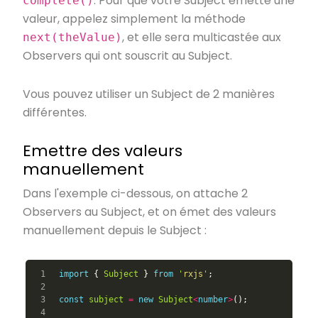
. Pour que votre Subject émette une
complete()
valeur, appelez simplement la méthode
, et elle sera multicastée aux
next(theValue)
Observers qui ont souscrit au Subject.
Vous pouvez utiliser un Subject de 2 manières
différentes.
Emettre des valeurs
manuellement
Dans l'exemple ci-dessous, on attache 2
Observers au Subject, et on émet des valeurs
manuellement depuis le Subject :
1

import
{
Subject
}
from
'
rxjs
'
;
2

3

const
subject
=
new
Subject
<
number
>
();
4
