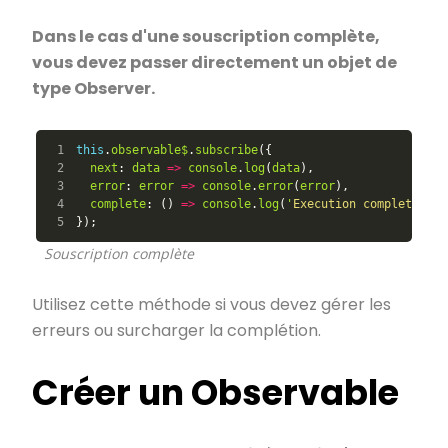
Dans le cas d'une souscription complète,
vous devez passer directement un objet de
type Observer.
1

this
.
observable$
.
subscribe
({
2

next
:
data
=>
console
.
log
(
data
),
3

error
:
error
=>
console
.
error
(
error
),
4

complete
:
()
=>
console
.
log
(
'
Execution completed
'
)
});
Souscription complète
Utilisez cette méthode si vous devez gérer les
erreurs ou surcharger la complétion.
Créer un Observable