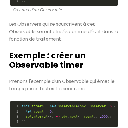
})
Création d'un Observable
Les Observers qui se souscrivent à cet
Observable seront utilisés comme décrit dans la
fonction de traitement.
Exemple : créer un
Observable timer
Prenons l'exemple d'un Observable qui émet le
temps passé toutes les secondes.
1

this
.
timer$
=
new
Observable
(
obv
:
Observer
=>
{
2

let
count
=
0
;
3

setInterval
(()
=>
obv
.
next
(
++
count
),
1000
);
})