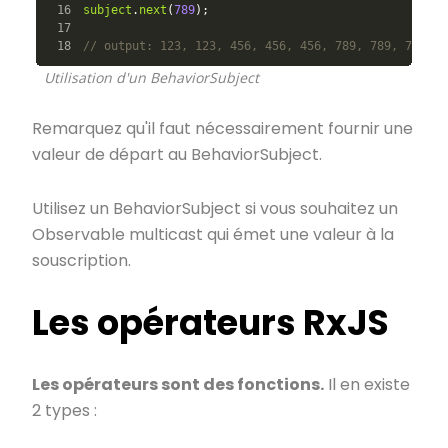
16

subject
.
next
(
789
);
17

// output: 123, 123, 456, 456, 456, 789, 789, 789
Utilisation d'un BehaviorSubject
Remarquez qu'il faut nécessairement fournir une
valeur de départ au BehaviorSubject.
Utilisez un BehaviorSubject si vous souhaitez un
Observable multicast qui émet une valeur à la
souscription.
Les opérateurs RxJS
Les opérateurs sont des fonctions.
Il en existe
2 types :