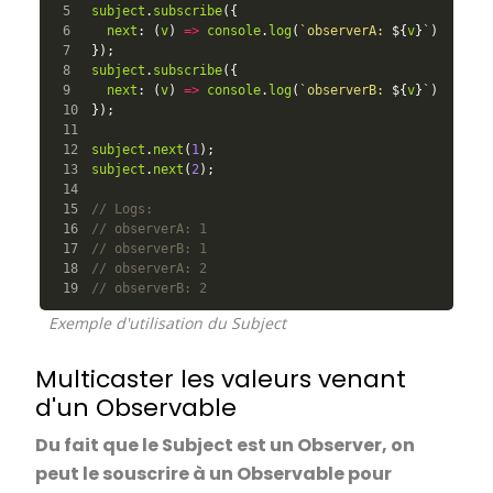
5

subject
.
subscribe
({
6

next
:
(
v
)
=>
console
.
log
(
`observerA: 
${
v
}
`
)
7

});
8

subject
.
subscribe
({
9

next
:
(
v
)
=>
console
.
log
(
`observerB: 
${
v
}
`
)
10

});
11

12

subject
.
next
(
1
);
13

subject
.
next
(
2
);
14

15

// Logs:
16

// observerA: 1
17

// observerB: 1
18

// observerA: 2
// observerB: 2
Exemple d'utilisation du Subject
Multicaster les valeurs venant
d'un Observable
Du fait que le Subject est un Observer, on
peut le souscrire à un Observable pour