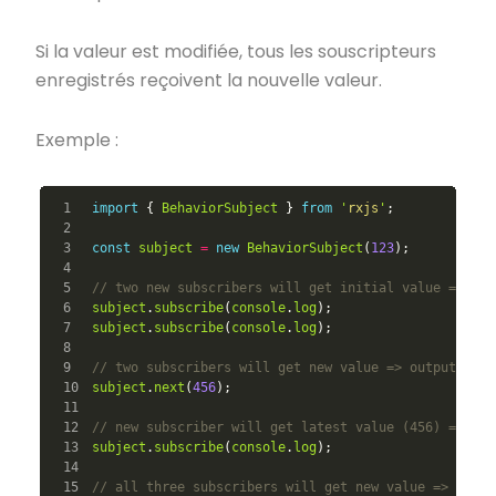
Si la valeur est modifiée, tous les souscripteurs
enregistrés reçoivent la nouvelle valeur.
Exemple :
1

import
{
BehaviorSubject
}
from
'
rxjs
'
;
2

3

const
subject
=
new
BehaviorSubject
(
123
);
4

5

// two new subscribers will get initial value => out
6

subject
.
subscribe
(
console
.
log
);
7

subject
.
subscribe
(
console
.
log
);
8

9

// two subscribers will get new value => output: 456
10

subject
.
next
(
456
);
11

12

// new subscriber will get latest value (456) => out
13

subject
.
subscribe
(
console
.
log
);
14

15

// all three subscribers will get new value => outpu