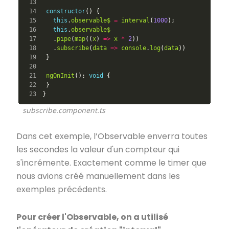
13

14

constructor
()
{
15

this
.
observable$
=
interval
(
1000
);
16

this
.
observable$
17

.
pipe
(
map
((
x
)
=>
x
*
2
))
18

.
subscribe
(
data
=>
console
.
log
(
data
))
19

}
20

21

ngOnInit
():
void
{
22

}
}
subscribe.component.ts
Dans cet exemple, l’Observable enverra toutes
les secondes la valeur d'un compteur qui
s'incrémente. Exactement comme le timer que
nous avions créé manuellement dans les
exemples précédents.
Pour créer l'Observable, on a utilisé