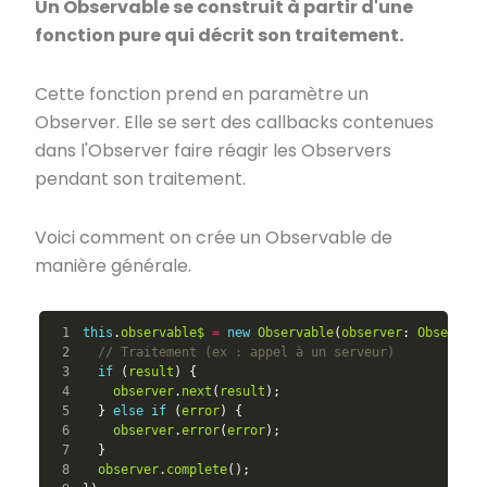
Un Observable se construit à partir d'une
fonction pure qui décrit son traitement.
Cette fonction prend en paramètre un
Observer. Elle se sert des callbacks contenues
dans l'Observer faire réagir les Observers
pendant son traitement.
Voici comment on crée un Observable de
manière générale.
1

this
.
observable$
=
new
Observable
(
observer
:
Observer
2

// Traitement (ex : appel à un serveur)
3

if
(
result
)
{
4

observer
.
next
(
result
);
5

}
else
if
(
error
)
{
6

observer
.
error
(
error
);
7

}
8

observer
.
complete
();