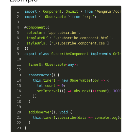
1

import
{
Component
,
OnInit
}
from
'
@angular/core
'
;
2

import
{
Observable
}
from
'
rxjs
'
;
3

4

@
Component
({
5

selector
:
'
app-subscribe
'
,
6

templateUrl
:
'
./subscribe.component.html
'
,
7

styleUrls
:
[
'
./subscribe.component.css
'
]
8

})
9

export
class
SubscribeComponent
implements
OnInit
{
10

11

timer$
:
Observable
<
any
>
;
12

13

constructor
()
{
14

this
.
timer$
=
new
Observable
(
obv
=>
{
15

let
count
=
0
;
16

setInterval
(()
=>
obv
.
next
(
++
count
),
1000
);
17

})
18

}
19

20

addObserver
():
void
{
21

this
.
timer$
.
subscribe
(
data
=>
console
.
log
(
data
))
22

}
}