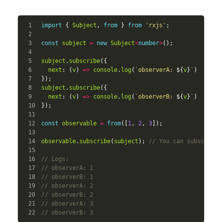
1

import
{
Subject
,
from
}
from
'
rxjs
'
;
2

3

const
subject
=
new
Subject
<
number
>
();
4

5

subject
.
subscribe
({
6

next
:
(
v
)
=>
console
.
log
(
`observerA: 
${
v
}
`
)
7

});
8

subject
.
subscribe
({
9

next
:
(
v
)
=>
console
.
log
(
`observerB: 
${
v
}
`
)
10

});
11

12

const
observable
=
from
([
1
,
2
,
3
]);
13

14

observable
.
subscribe
(
subject
);
// You can subscribe 
15

16

// Logs:
17

// observerA: 1
18

// observerB: 1
19

// observerA: 2
20

// observerB: 2
21

// observerA: 3
// observerB: 3