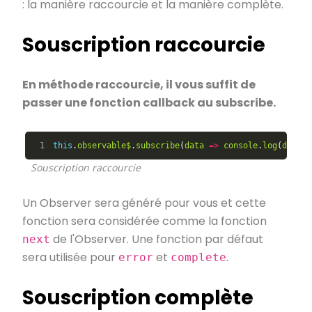
: la manière raccourcie et la manière complète.
Souscription raccourcie
En méthode raccourcie, il vous suffit de
passer une fonction callback au subscribe.
this
.
observable$
.
subscribe
(
data
=>
console
.
log
(
data
))
Souscription raccourcie
Un Observer sera généré pour vous et cette
fonction sera considérée comme la fonction
de l'Observer. Une fonction par défaut
next
sera utilisée pour
et
.
error
complete
Souscription complète